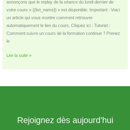
annonçons que le replay de la séance du lundi dernier de
votre cours « {{list_name}} » est disponible. Important : Voici
un article qui vous montre comment retrouver
automatiquement le lien du cours. Cliquez ici : Tutoriel :
Comment suivre un cours de la formation continue ? Prenez
le
Annonce
Lire la suite »
replays
disponible
pour
cours
{{list_name}}
du
lundi
Rejoignez dès aujourd’hui
dernier