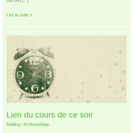
second […]
Début
Lire la suite »
du
second
module
:
Comment
vivre
en
chrétien
(Ethique
Chrétienne)
Lien du cours de ce soir
Mailing
/
Al Mowafaqa