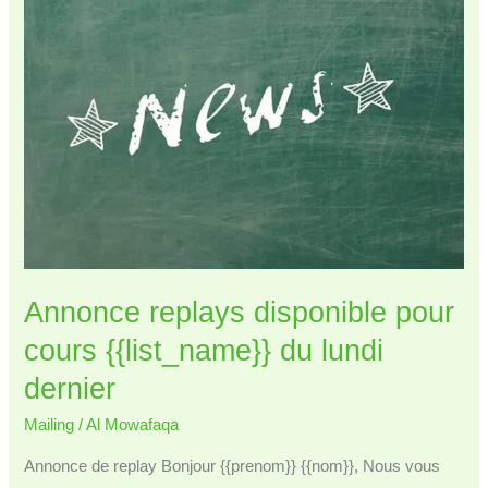
cours
{{list_name}}
du
{{date+1}}
Annonce replays disponible pour
cours {{list_name}} du lundi
dernier
Mailing
/
Al Mowafaqa
Annonce de replay Bonjour {{prenom}} {{nom}}, Nous vous