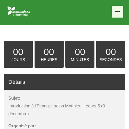
Aller
au
contenu
00
00
00
00
JOURS
HEURES
MINUTES
SECONDES
Détails
Sujet:
Introduction à l’Evangile selon Matthieu – cours 5 (8
décembre)
Organisé par: