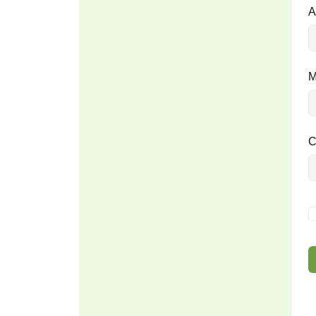
A
M
C