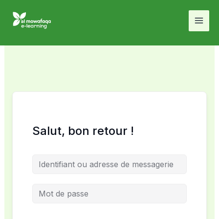
Aller
au
contenu
Salut, bon retour !