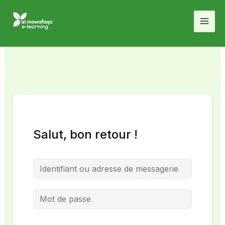
Aller
au
contenu
Salut, bon retour !