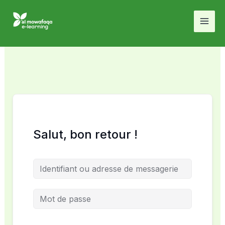
Aller
au
contenu
Salut, bon retour !