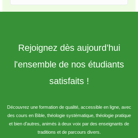
(Catéchèse)
Détail des cours :
1. Introduction à l’évangile selon Matthieu :
Description du cours :
Date de début des séances en direct :
Lundi 10
Rejoignez dès aujourd’hui
novembre 2025.
l'ensemble de nos étudiants
Enseignants
:
satisfaits !
Prof. principal (e)
:
Prénom, NOM (catholique)
Découvrez une formation de qualité, accessible en ligne, avec
Institution de rattachement, Spécialité
des cours en Bible, théologie systématique, théologie pratique
et bien d’autres, animés à deux voix par des enseignants de
Prof. assistant (e)
:
traditions et de parcours divers.